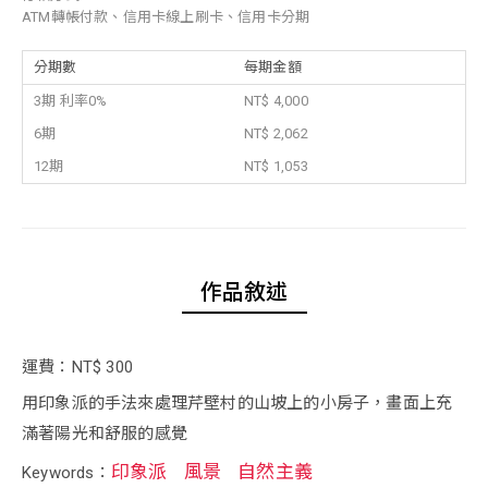
ATM轉帳付款、信用卡線上刷卡、信用卡分期
分期數
每期金額
3期 利率0%
NT$ 4,000
6期
NT$ 2,062
12期
NT$ 1,053
作品敘述
運費：NT$ 300
用印象派的手法來處理芹壁村的山坡上的小房子，畫面上充
滿著陽光和舒服的感覺
印象派
風景
自然主義
Keywords：