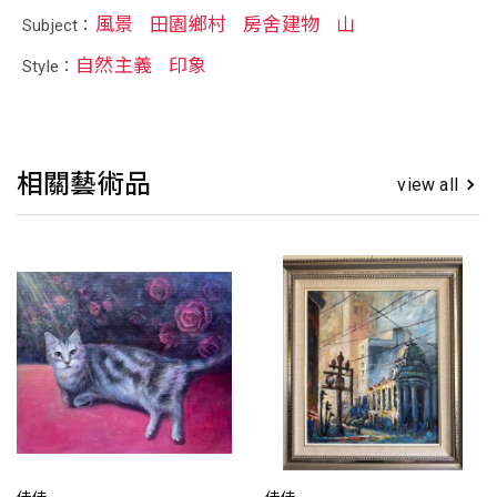
風景
田園鄉村
房舍建物
山
Subject：
自然主義
印象
Style：
相關藝術品
view all