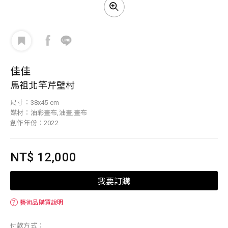
佳佳
馬祖北竿芹壁村
尺寸：38x45 cm
媒材：油彩畫布,油畫,畫布
創作年份：2022
NT$ 12,000
我要訂購
？
藝術品購買說明
付款方式：