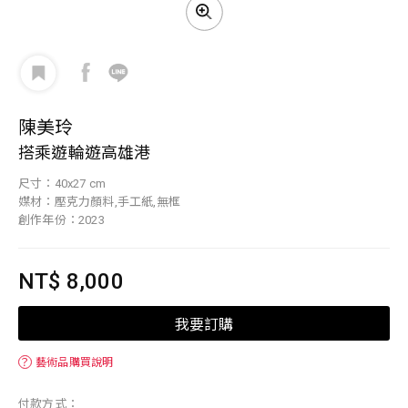
陳美玲
搭乘遊輪遊高雄港
尺寸：40x27 cm
媒材：壓克力顏料,手工紙,無框
創作年份：2023
NT$ 8,000
我要訂購
？
藝術品購買說明
付款方式：