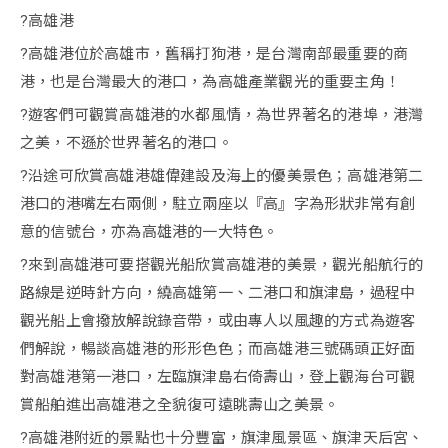
?高雄港
?高雄港位於高雄市，舊稱打狗港，是台灣南部最重要的商
港，也是台灣最大的港口，為高雄產業觀光的重要主角！
?遊客們可觀賞高雄港的水都風情，為世界著名的港埠，港灣
之美，不遜於世界著名的港口。
?沿途可欣賞高雄港雄偉建設及海上的優美景色；高雄港第二
港口的港嘴左右兩側，駐立兩座以『高』字為形狀非常有創
意的信號台，亦為高雄港的一大特色。
?來到高雄港可要搭觀光船欣賞高雄港的美景，觀光船航行的
路線是逆時針方向，繞高雄第一、二港口和旗津島，過程中
觀光船上會撥放解說錄音帶，或由專人以風趣的方式為遊客
們解說，暢談高雄港的形形色色；而高雄港三號碼頭正好面
對高雄港第一港口，左臨旗津島右倚壽山，登上觀海台可觀
賞船舶進出高雄港之全貌復可遠眺壽山之美景。
?高雄港附近的景點也十分豐富，旗津風景區、旗津天后宮、