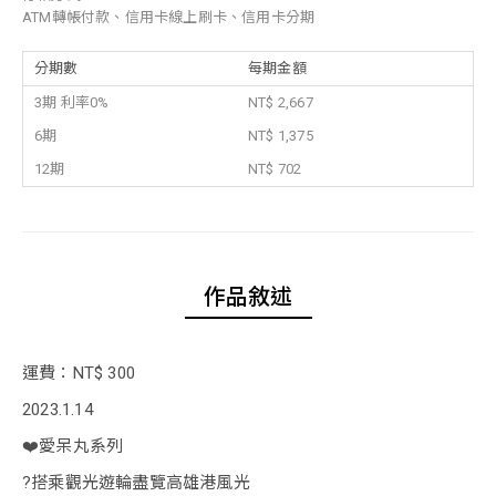
ATM轉帳付款、信用卡線上刷卡、信用卡分期
分期數
每期金額
3期 利率0%
NT$ 2,667
6期
NT$ 1,375
12期
NT$ 702
作品敘述
運費：NT$ 300
2023.1.14
❤️愛呆丸系列
?搭乘觀光遊輪盡覽高雄港風光