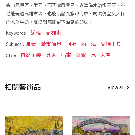
柴山風景區、愛河、西子灣風景區、旗津海水浴場等等，不
僅能玩遍高雄市區，也能品嘗到旗津海鮮、喝喝便宜又大杯
的木瓜牛奶，讓您對高雄留下深刻的印象！
遊輪
高雄港
Keywords：
風景
城市街景
河流
船
海
交通工具
Subject：
自然主義
具象
插畫
寫實
水
天空
Style：
相關藝術品
view all