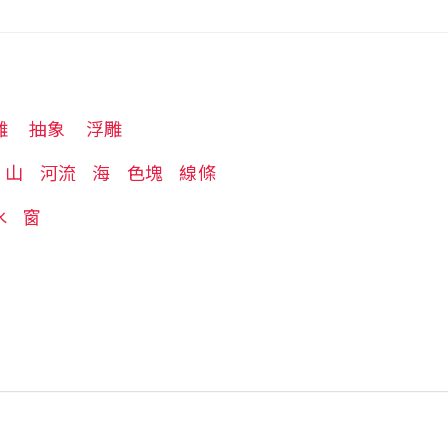
雕
抽象
浮雕
山
河流
海
色塊
線條
水
窗