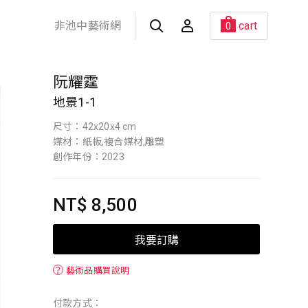
非池中藝術網
cart
0
阮耀霆
地景1-1
尺寸：42x20x4 cm
媒材：紙板,複合媒材,雕塑
創作年份：2023
NT$ 8,500
我要訂購
？
藝術品購買說明
付款方式：