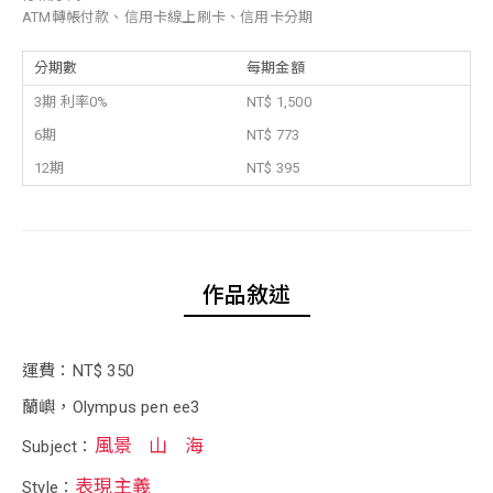
ATM轉帳付款、信用卡線上刷卡、信用卡分期
分期數
每期金額
3期 利率0%
NT$ 1,500
6期
NT$ 773
12期
NT$ 395
作品敘述
運費：NT$ 350
蘭嶼，Olympus pen ee3
風景
山
海
Subject：
表現主義
Style：