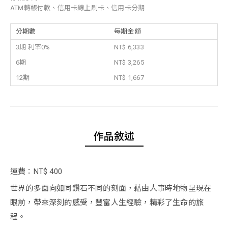
ATM轉帳付款、信用卡線上刷卡、信用卡分期
分期數
每期金額
3期 利率0%
NT$ 6,333
6期
NT$ 3,265
12期
NT$ 1,667
作品敘述
運費：NT$ 400
世界的多面向如同鑽石不同的刻面，藉由人事時地物呈現在
眼前，帶來深刻的感受，豐富人生經驗，精彩了生命的旅
程。