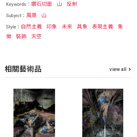
鑽石切面
山
反射
Keywords：
風景
山
Subject：
自然主義
印象
未來
具象
表現主義
象
Style：
徵
裝飾
天空
相關藝術品
view all