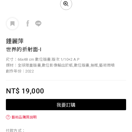
鍾麗萍
世界的折射面-I
尺寸：66x48 cm 數位版畫.版次 1/10+2 A.P
媒材：全球限量版畫,數位影像輸出於紙,數位版畫,無框,藝術微噴
創作年份：2022
NT$ 19,000
我要訂購
？
藝術品購買說明
付款方式：