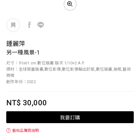
鍾麗萍
另一種風景-1
尺寸：91x61 cm 數位版畫 版次 1/10+2 A.P.
媒材：全球限量版畫,數位影像,數位影像輸出於紙,數位版畫,無框,藝術
微噴
創作年份：2022
NT$ 30,000
我要訂購
？
藝術品購買說明