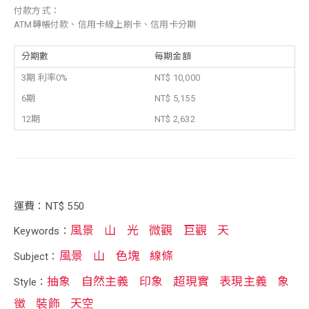
付款方式：
ATM轉帳付款、信用卡線上刷卡、信用卡分期
分期數
每期金額
3期 利率0%
NT$ 10,000
6期
NT$ 5,155
12期
NT$ 2,632
運費：NT$ 550
風景
山
光
微觀
巨觀
天
Keywords：
風景
山
色塊
線條
Subject：
抽象
自然主義
印象
超現實
表現主義
象
Style：
徵
裝飾
天空