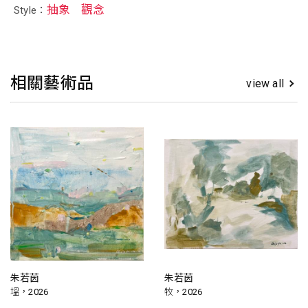
抽象
觀念
Style：
相關藝術品
view all
朱若茵
朱若茵
塭，2026
牧，2026