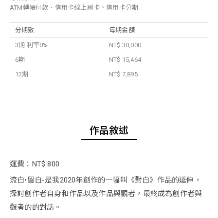
ATM轉帳付款、信用卡線上刷卡、信用卡分期
分期數
每期金額
3期 利率0%
NT$ 30,000
6期
NT$ 15,464
12期
NT$ 7,895
作品敘述
運費：NT$ 800
流白•留白-是我2020年創作的一幅叫《對白》作品的延伸，
探討創作者自身和作品以及作品與觀者，最終成為創作者與
觀者的的對話。