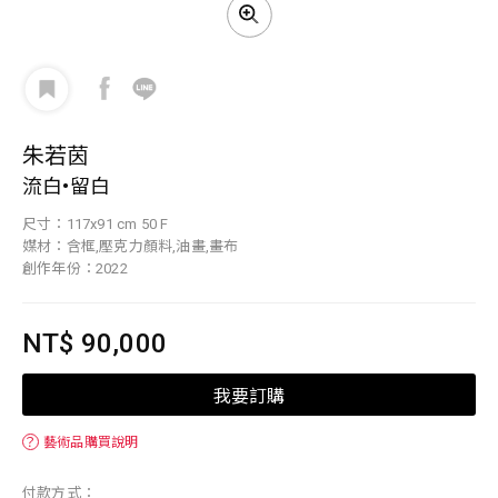
朱若茵
流白•留白
尺寸：117x91 cm 50 F
媒材：含框,壓克力顏料,油畫,畫布
創作年份：2022
NT$ 90,000
我要訂購
？
藝術品購買說明
付款方式：