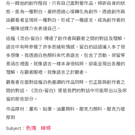
在一開始的創作階段，只有自己面對著作品，傾訴自身的狀
態，是為一種對白，最終透過心境轉化為創作，透過創作再
由觀看者呈現另一種對白，形成了一種語言，成為創作者的
一種陳述媒介去表達自己。
這幅《流白•留白》傳達了創作者與觀者之間的對話及理解，
語言中有時參雜了許多思緒和情感，留白的話語讓人多了很
多想像，我透過白色顏料來代表語言，包含了流動、保留等
意涵在裡面，就像語言一樣本身很純粹，卻能呈現出各種的
理解，在觀者眼裡，就像語言之於聽者。
觀看者在面對這幅白色基調的作品同時，也正是與創作者之
間的對話，《流白•留白》便是我們的對話中可能帶出以及保
留的那些部分。
作品媒材：畫布、鉛筆、油畫顏料、壓克力顏料、壓克力增
厚劑
色塊
線條
Subject：