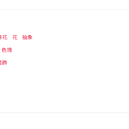
非花
花
抽象
色塊
裝飾