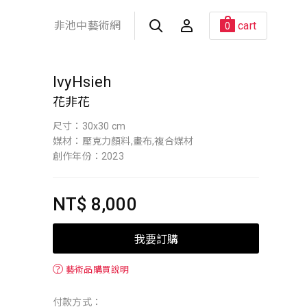
非池中藝術網
cart
0
IvyHsieh
花非花
尺寸：30x30 cm
媒材：壓克力顏料,畫布,複合媒材
創作年份：2023
NT$ 8,000
我要訂購
？
藝術品購買說明
付款方式：