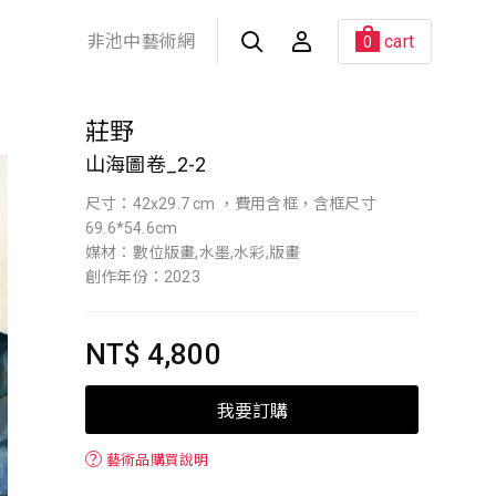
非池中藝術網
cart
0
莊野
山海圖卷_2-2
尺寸：42x29.7 cm ，費用含框，含框尺寸
69.6*54.6cm
媒材：數位版畫,水墨,水彩,版畫
創作年份：2023
NT$ 4,800
我要訂購
？
藝術品購買說明