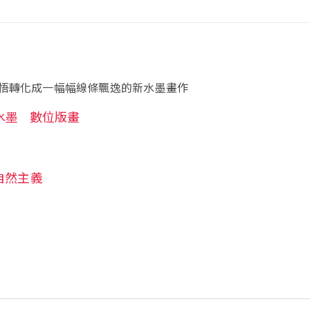
悟轉化成一幅幅線條飄逸的新水墨畫作
水墨
數位版畫
自然主義