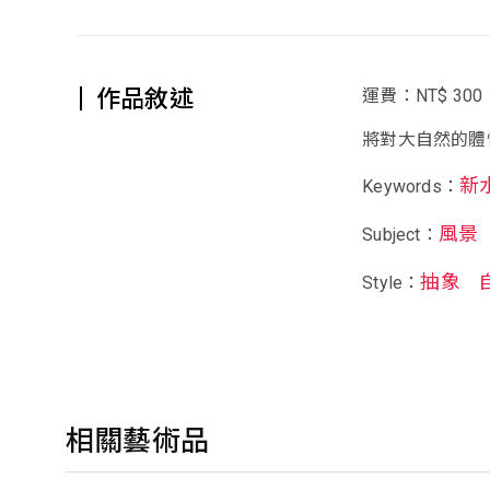
作品敘述
運費：NT$ 300
將對大自然的體
新
Keywords：
風景
Subject：
抽象
Style：
相關藝術品