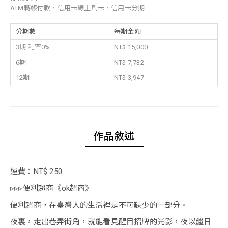
ATM轉帳付款、信用卡線上刷卡、信用卡分期
分期數
每期金額
3期 利率0%
NT$ 15,000
6期
NT$ 7,732
12期
NT$ 3,947
作品敘述
運費：NT$ 250
▹▹▹便利超商《ok超商》
便利超商，在臺灣人的生活裡是不可缺少的一部分。
夜裏，走出巷弄街角，就能看見醒目招牌的光影，夜以繼日