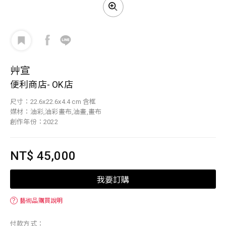
艸宣
便利商店- OK店
尺寸：22.6x22.6x4.4 cm 含框
媒材：油彩,油彩畫布,油畫,畫布
創作年份：2022
NT$ 45,000
我要訂購
？
藝術品購買說明
付款方式：