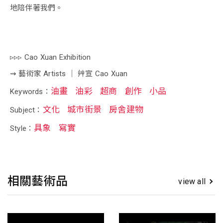
地陪伴著我們。
⠀
⠀
▹▹▹ Cao Xuan Exhibition
⇝ 藝術家 Artists │ 艸宣 Cao Xuan
油畫
油彩
超商
創作
小品
Keywords：
文化
城市街景
房舍建物
Subject：
具象
寫實
Style：
相關藝術品
view all