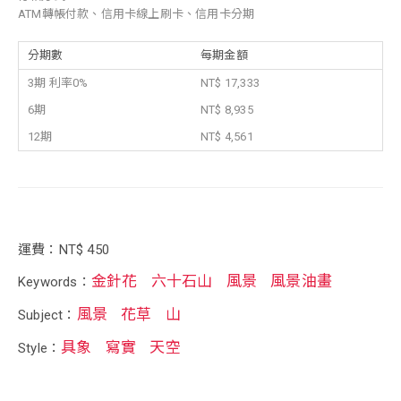
ATM轉帳付款、信用卡線上刷卡、信用卡分期
分期數
每期金額
3期 利率0%
NT$ 17,333
6期
NT$ 8,935
12期
NT$ 4,561
運費：NT$ 450
金針花
六十石山
風景
風景油畫
Keywords：
風景
花草
山
Subject：
具象
寫實
天空
Style：