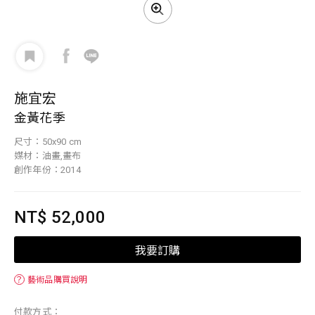
施宜宏
金黃花季
尺寸：50x90 cm
媒材：油畫,畫布
創作年份：2014
NT$ 52,000
我要訂購
？
藝術品購買說明
付款方式：