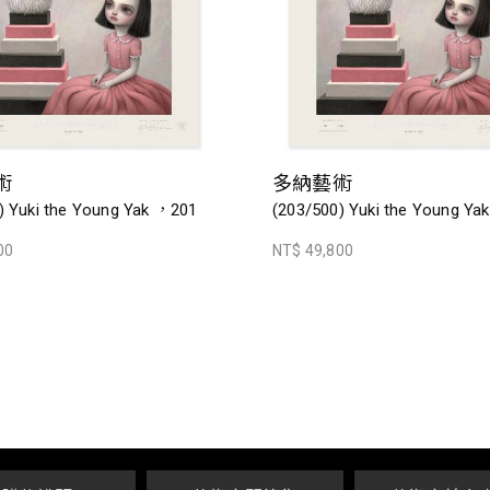
術
多納藝術
) Yuki the Young Yak ，201
(203/500) Yuki the Young Y
00
NT$ 49,800