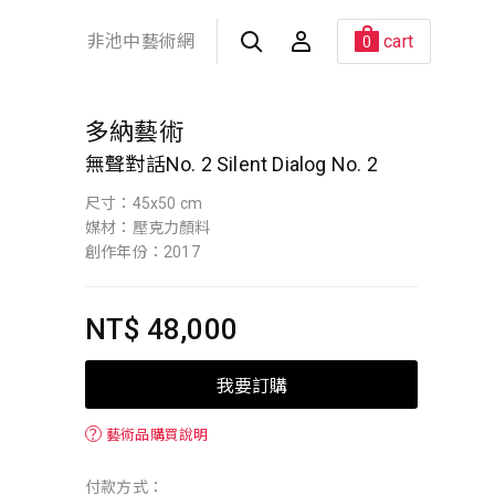
非池中藝術網
cart
0
多納藝術
無聲對話No. 2 Silent Dialog No. 2
尺寸：45x50 cm
媒材：壓克力顏料
創作年份：2017
NT$ 48,000
我要訂購
？
藝術品購買說明
付款方式：