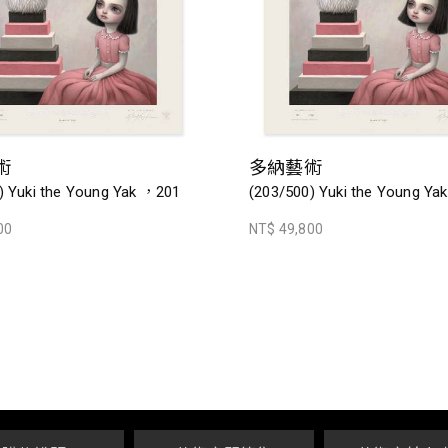
術
多納藝術
) Yuki the Young Yak ，201
(203/500) Yuki the Young Y
00
NT$ 49,800