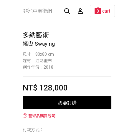
非池中藝術網
cart
0
多納藝術
搖曳 Swaying
尺寸：80x80 cm
媒材：油彩畫布
創作年份：2018
NT$ 128,000
我要訂購
？
藝術品購買說明
付款方式：