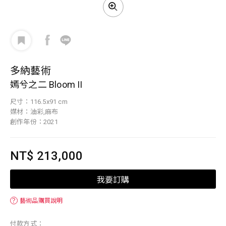
多納藝術
嫣兮之二 Bloom II
尺寸：116.5x91 cm
媒材：油彩,麻布
創作年份：2021
NT$ 213,000
我要訂購
？
藝術品購買說明
付款方式：