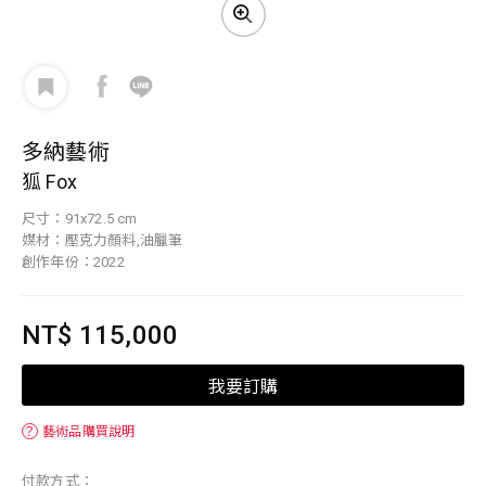
多納藝術
狐 Fox
尺寸：91x72.5 cm
媒材：壓克力顏料,油臘筆
創作年份：2022
NT$ 115,000
我要訂購
？
藝術品購買說明
付款方式：