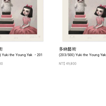
術
多納藝術
) Yuki the Young Yak ，201
(203/500) Yuki the Young Y
00
NT$ 49,800