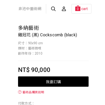
非池中藝術網
cart
0
多納藝術
雞冠花 (黑) Cockscomb (black)
尺寸：90x90 cm
媒材：藝術微噴
創作年份：2010
NT$ 90,000
我要訂購
？
藝術品購買說明
付款方式：