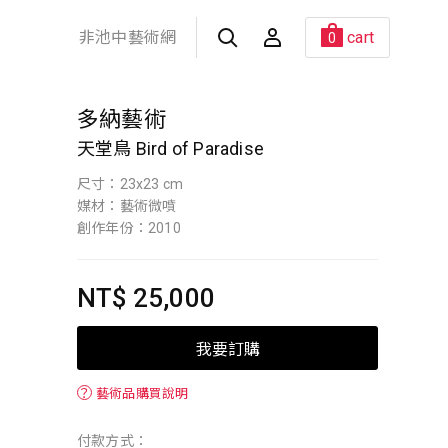
非池中藝術網
cart
0
多納藝術
天堂鳥 Bird of Paradise
尺寸：23x23 cm
媒材：藝術微噴
創作年份：2010
NT$ 25,000
我要訂購
？
藝術品購買說明
付款方式：