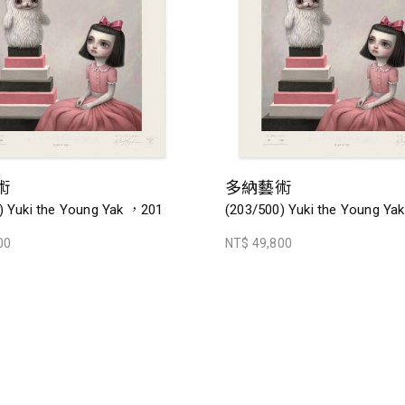
術
多納藝術
) Yuki the Young Yak ，201
(203/500) Yuki the Young Y
00
NT$ 49,800