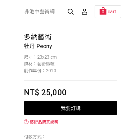
非池中藝術網
cart
0
多納藝術
牡丹 Peony
尺寸：23x23 cm
媒材：藝術微噴
創作年份：2010
NT$ 25,000
我要訂購
？
藝術品購買說明
付款方式：