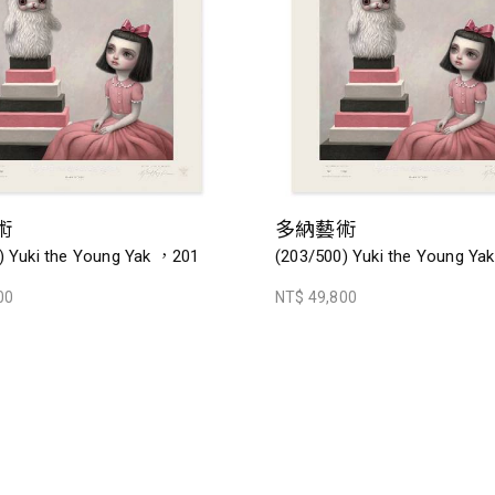
術
多納藝術
) Yuki the Young Yak ，201
(203/500) Yuki the Young Y
00
NT$ 49,800