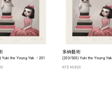
術
多納藝術
) Yuki the Young Yak ，201
(203/500) Yuki the Young Y
00
NT$ 49,800