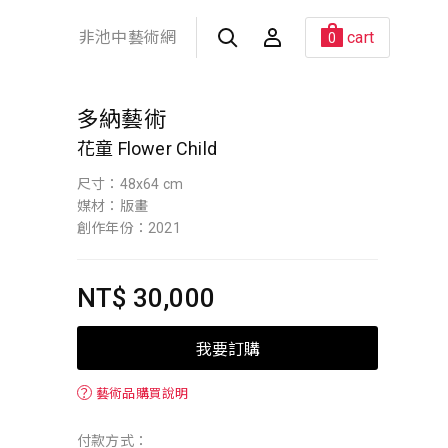
非池中藝術網
cart
0
多納藝術
花童 Flower Child
尺寸：48x64 cm
媒材：版畫
創作年份：2021
NT$ 30,000
我要訂購
？
藝術品購買說明
付款方式：