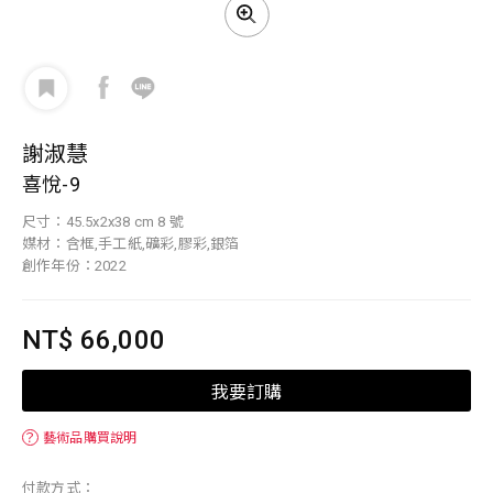
謝淑慧
喜悅-9
尺寸：45.5x2x38 cm 8 號
媒材：含框,手工紙,礦彩,膠彩,銀箔
創作年份：2022
NT$ 66,000
我要訂購
？
藝術品購買說明
付款方式：