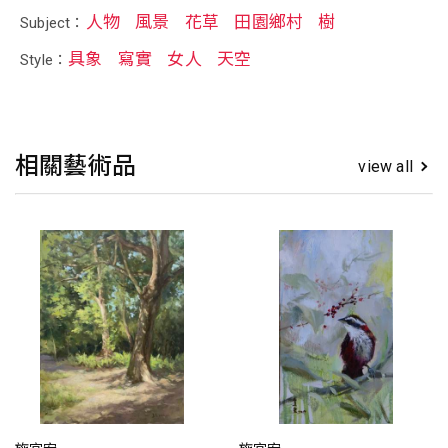
人物
風景
花草
田園鄉村
樹
Subject：
具象
寫實
女人
天空
Style：
相關藝術品
view all