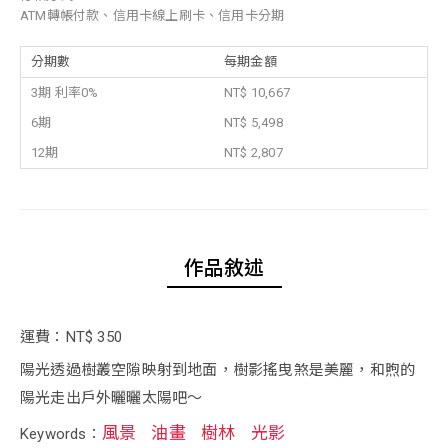
ATM轉帳付款、信用卡線上刷卡、信用卡分期
分期數
每期金額
3期 利率0%
NT$ 10,667
6期
NT$ 5,498
12期
NT$ 2,807
作品敘述
運費：NT$ 350
陽光透過樹叢空隙映射到地面，樹影搖曳煞是美麗，和煦的
陽光走出戶外曬曬太陽吧～
風景
油畫
樹林
光影
Keywords：