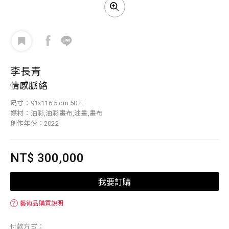
李長青
情感脈絡
尺寸：91x116.5 cm 50 F
媒材：油彩,油彩畫布,油畫,畫布
創作年份：2022
NT$ 300,000
我要訂購
？
藝術品購買說明
付款方式：