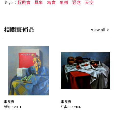
超現實
具象
寫實
象徵
觀念
天空
Style：
相關藝術品
view all
李長青
李長青
靜物，2001
紅與白，2002