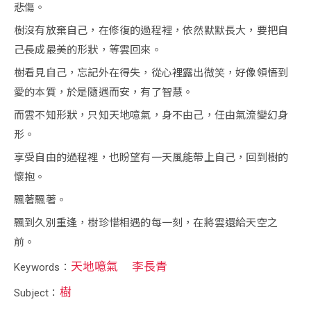
悲傷。
樹沒有放棄自己，在修復的過程裡，依然默默長大，要把自
己長成最美的形狀，等雲回來。
樹看見自己，忘記外在得失，從心裡露出微笑，好像領悟到
愛的本質，於是隨遇而安，有了智慧。
而雲不知形狀，只知天地噫氣，身不由己，任由氣流變幻身
形。
享受自由的過程裡，也盼望有一天風能帶上自己，回到樹的
懷抱。
飄著飄著。
飄到久別重逢，樹珍惜相遇的每一刻，在將雲還給天空之
前。
天地噫氣
李長青
Keywords：
樹
Subject：