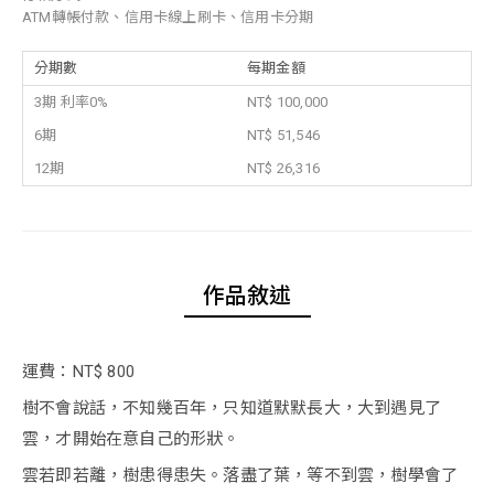
ATM轉帳付款、信用卡線上刷卡、信用卡分期
分期數
每期金額
3期 利率0%
NT$ 100,000
6期
NT$ 51,546
12期
NT$ 26,316
作品敘述
運費：NT$ 800
樹不會說話，不知幾百年，只知道默默長大，大到遇見了
雲，才開始在意自己的形狀。
雲若即若離，樹患得患失。落盡了葉，等不到雲，樹學會了