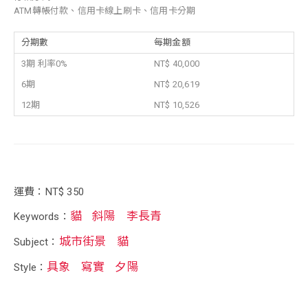
ATM轉帳付款、信用卡線上刷卡、信用卡分期
分期數
每期金額
3期 利率0%
NT$ 40,000
6期
NT$ 20,619
12期
NT$ 10,526
運費：NT$ 350
貓
斜陽
李長青
Keywords：
城市街景
貓
Subject：
具象
寫實
夕陽
Style：