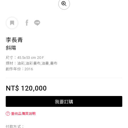
李長青
斜陽
尺寸：45.5x53 cm 20 F
媒材：油彩,油彩畫布,油畫,畫布
創作年份：2016
NT$ 120,000
我要訂購
？
藝術品購買說明
付款方式：