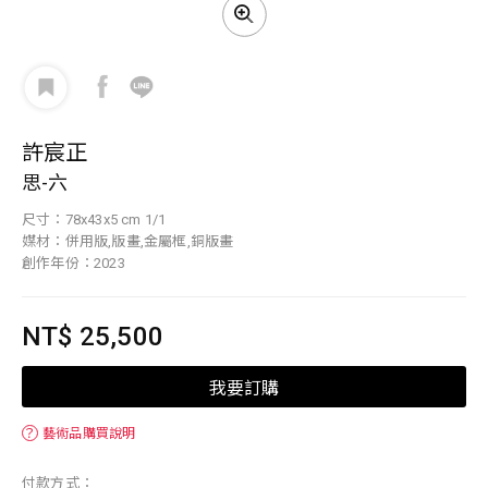
許宸正
思-六
尺寸：78x43x5 cm 1/1
媒材：併用版,版畫,金屬框,銅版畫
創作年份：2023
NT$ 25,500
我要訂購
？
藝術品購買說明
付款方式：