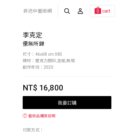
非池中藝術網
cart
0
李克定
儽無所歸
尺寸：46x68 cm 085
媒材：壓克力顏料,宣紙,無框
創作年份：2020
NT$ 16,800
我要訂購
？
藝術品購買說明
付款方式：