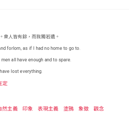
。衆人皆有餘，而我獨若遺。
nd forlorn, as if I had no home to go to.
 men all have enough and to spare.
have lost everything.
克定
自然主義
印象
表現主義
塗鴉
象徵
觀念