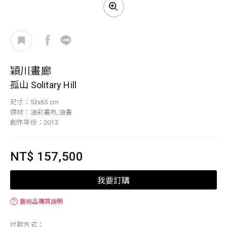
穎川畫廊
孤山 Solitary Hill
尺寸：53x65 cm
媒材：油彩畫布,油畫
創作年份：2013
NT$ 157,500
我要訂購
？
藝術品購買說明
付款方式：