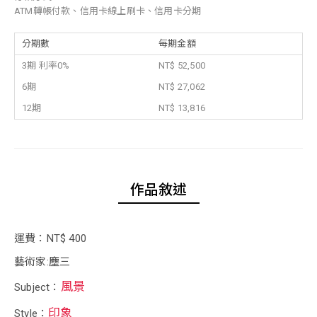
ATM轉帳付款、信用卡線上刷卡、信用卡分期
分期數
每期金額
3期 利率0%
NT$ 52,500
6期
NT$ 27,062
12期
NT$ 13,816
作品敘述
運費：NT$ 400
藝術家:塵三
風景
Subject：
印象
Style：