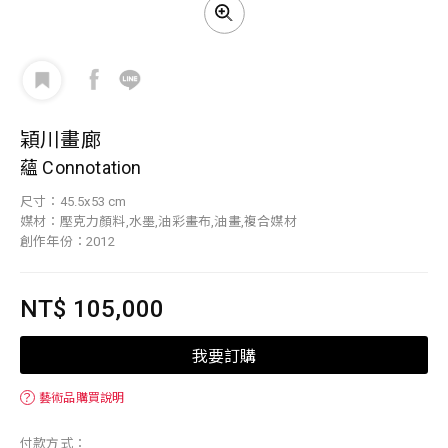
穎川畫廊
蘊 Connotation
尺寸：45.5x53 cm
媒材：壓克力顏料,水墨,油彩畫布,油畫,複合媒材
創作年份：2012
NT$ 105,000
我要訂購
？
藝術品購買說明
付款方式：