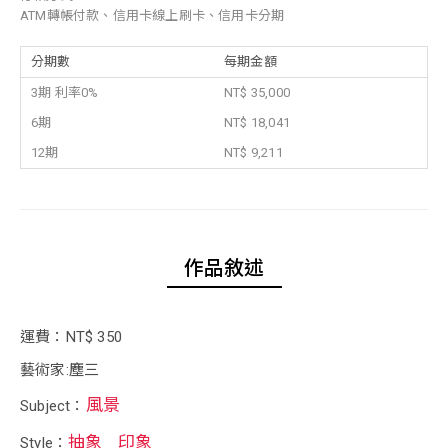
ATM轉帳付款、信用卡線上刷卡、信用卡分期
分期數
每期金額
3期 利率0%
NT$ 35,000
6期
NT$ 18,041
12期
NT$ 9,211
作品敘述
運費：NT$ 350
藝術家:塵三
風景
Subject：
抽象
印象
Style：