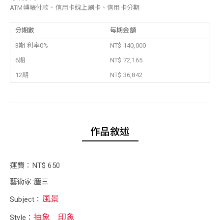
ATM轉帳付款、信用卡線上刷卡、信用卡分期
分期數
每期金額
3期 利率0%
NT$ 140,000
6期
NT$ 72,165
12期
NT$ 36,842
作品敘述
運費：NT$ 650
藝術家:塵三
風景
Subject：
抽象
印象
Style：