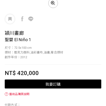
穎川畫廊
聖嬰 El Niño 1
尺寸：72.5x100 cm
媒材：壓克力顏料,油彩畫布,油畫,複合媒材
創作年份：2012
NT$ 420,000
我要訂購
？
藝術品購買說明
付款方式：