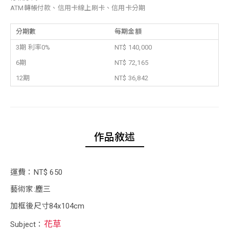
ATM轉帳付款、信用卡線上刷卡、信用卡分期
分期數
每期金額
3期 利率0%
NT$ 140,000
6期
NT$ 72,165
12期
NT$ 36,842
作品敘述
運費：NT$ 650
藝術家:塵三
加框後尺寸84x104cm
花草
Subject：