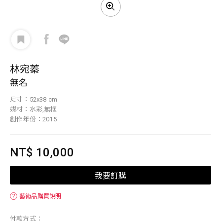
林宛蓁
無名
尺寸：52x38 cm
媒材：水彩,無框
創作年份：2015
NT$ 10,000
我要訂購
？
藝術品購買說明
付款方式：