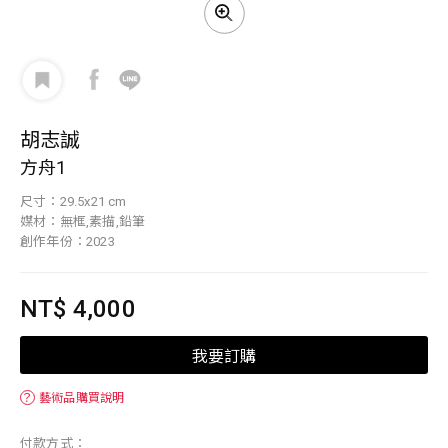
胡志誠
方舟1
尺寸：29.5x21 cm
媒材：無框,素描,鉛筆
創作年份：2023
NT$ 4,000
我要訂購
？
藝術品購買說明
付款方式：