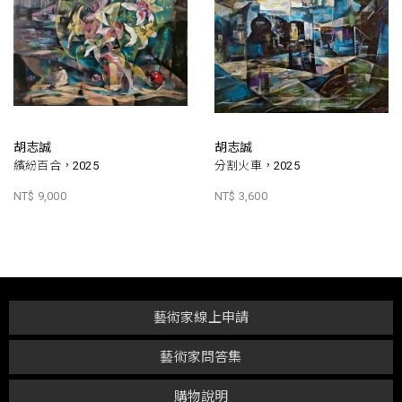
胡志誠
胡志誠
繽紛百合，2025
分割火車，2025
NT$ 9,000
NT$ 3,600
藝術家線上申請
藝術家問答集
購物說明