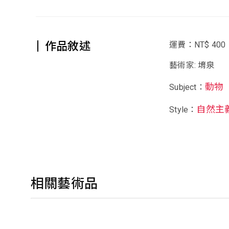
作品敘述
運費：NT$ 400
藝術家: 堉泉
動物
Subject：
自然主
Style：
相關藝術品