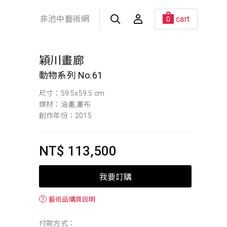
非池中藝術網
cart
0
穎川畫廊
動物系列 No.61
尺寸：59.5x59.5 cm
媒材：油畫,畫布
創作年份：2015
NT$ 113,500
我要訂購
？
藝術品購買說明
付款方式：