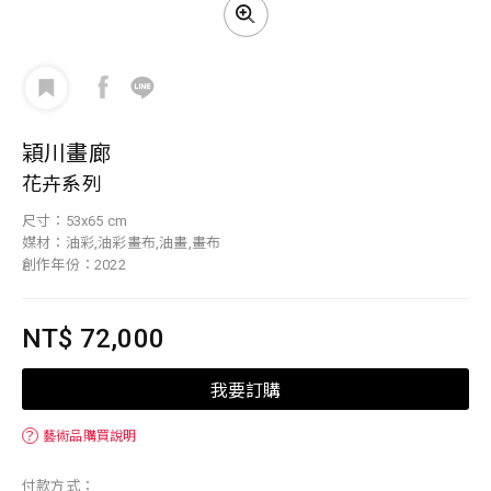
穎川畫廊
花卉系列
尺寸：53x65 cm
媒材：油彩,油彩畫布,油畫,畫布
創作年份：2022
NT$ 72,000
我要訂購
？
藝術品購買說明
付款方式：