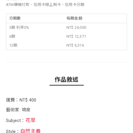
ATM轉帳付款、信用卡線上刷卡、信用卡分期
分期數
每期金額
3期 利率0%
NT$ 24,000
6期
NT$ 12,371
12期
NT$ 6,316
作品敘述
運費：NT$ 400
藝術家: 堉泉
花草
Subject：
自然主義
Style：