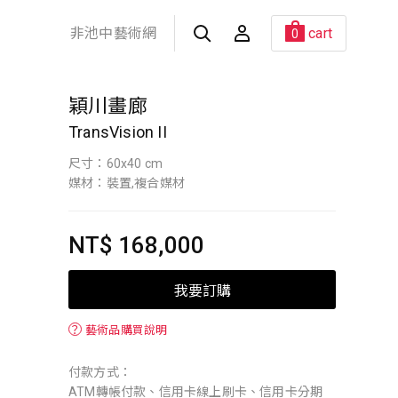
非池中藝術網
cart
0
穎川畫廊
TransVision II
尺寸：60x40 cm
媒材：裝置,複合媒材
NT$ 168,000
我要訂購
？
藝術品購買說明
付款方式：
ATM轉帳付款、信用卡線上刷卡、信用卡分期