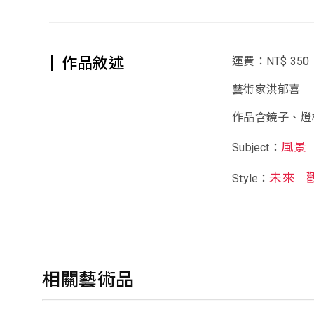
作品敘述
運費：NT$ 350
藝術家洪郁喜
作品含鏡子、燈
風景
Subject：
未來
Style：
相關藝術品