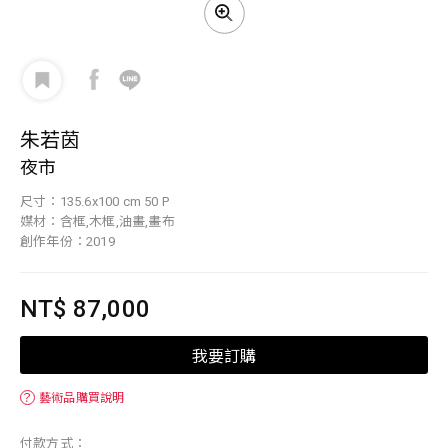
朱若茵
夜市
尺寸：135.6x100 cm 50 P
媒材：含框,木框,油畫,畫布
創作年份：2019
NT$ 87,000
我要訂購
？
藝術品購買說明
付款方式：