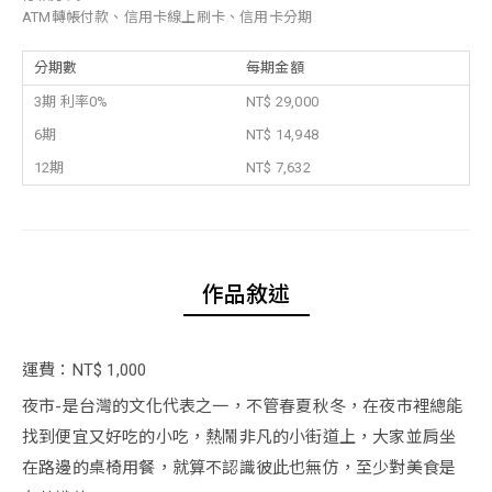
ATM轉帳付款、信用卡線上刷卡、信用卡分期
分期數
每期金額
3期 利率0%
NT$ 29,000
6期
NT$ 14,948
12期
NT$ 7,632
作品敘述
運費：NT$ 1,000
夜市-是台灣的文化代表之一，不管春夏秋冬，在夜市裡總能
找到便宜又好吃的小吃，熱鬧非凡的小街道上，大家並肩坐
在路邊的桌椅用餐，就算不認識彼此也無仿，至少對美食是