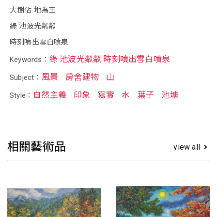
大樹佔 地為王
綠 池波光粼粼
時刻噴出雪白噴泉
綠 池波光粼粼 時刻噴出雪白噴泉
Keywords：
風景
房舍建物
山
Subject：
自然主義
印象
寫實
水
葉子
池塘
Style：
相關藝術品
view all