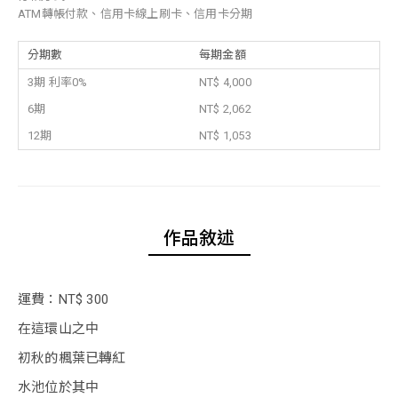
ATM轉帳付款、信用卡線上刷卡、信用卡分期
分期數
每期金額
3期 利率0%
NT$ 4,000
6期
NT$ 2,062
12期
NT$ 1,053
作品敘述
運費：NT$ 300
在這環山之中
初秋的楓葉已轉紅
水池位於其中