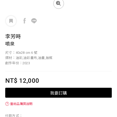
李芳時
噴泉
尺寸：40x28 cm 6 號
媒材：油彩,油彩畫布,油畫,無框
創作年份：2023
NT$ 12,000
我要訂購
？
藝術品購買說明
付款方式：