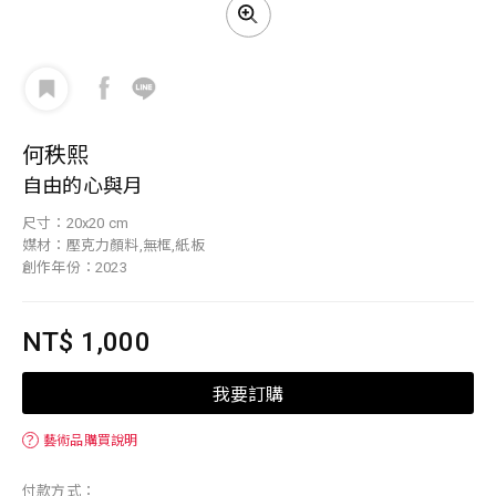
何秩熙
自由的心與月
尺寸：20x20 cm
媒材：壓克力顏料,無框,紙板
創作年份：2023
NT$ 1,000
我要訂購
？
藝術品購買說明
付款方式：