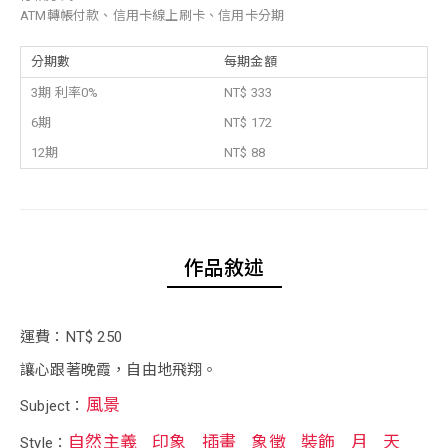
ATM轉帳付款、信用卡線上刷卡、信用卡分期
分期數
每期金額
3期 利率0%
NT$ 333
6期
NT$ 172
12期
NT$ 88
作品敘述
運費：NT$ 250
讓心跟著晚霞，自由地飛翔。
風景
Subject：
自然主義
印象
插畫
象徵
裝飾
月
天
Style：