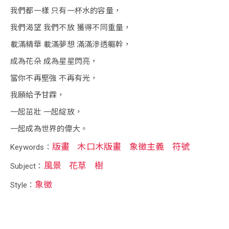
我們都一樣 只有一杯水的容量，
我們渴望 我們不放 獲得不同重量，
載滿精華 載滿夢想 滿滿滲透軀幹，
成為花朵 成為星星閃亮，
當你不再堅強 不再有光，
我願給予甘霖，
一起茁壯 一起綻放，
一起成為世界的偉大。
版畫
木口木版畫
象徵主義
符號
Keywords：
風景
花草
樹
Subject：
象徵
Style：