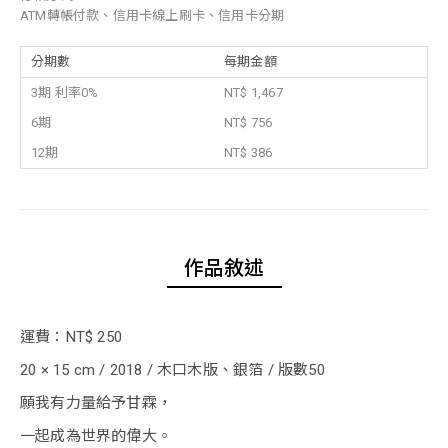
ATM轉帳付款、信用卡線上刷卡、信用卡分期
分期數
每期金額
3期 利率0%
NT$ 1,467
6期
NT$ 756
12期
NT$ 386
作品敘述
運費：NT$ 250
20 × 15 cm / 2018 / 木口木版、銀箔 / 版數50
願我有力量給予甘霖，
一起成為世界的偉大。