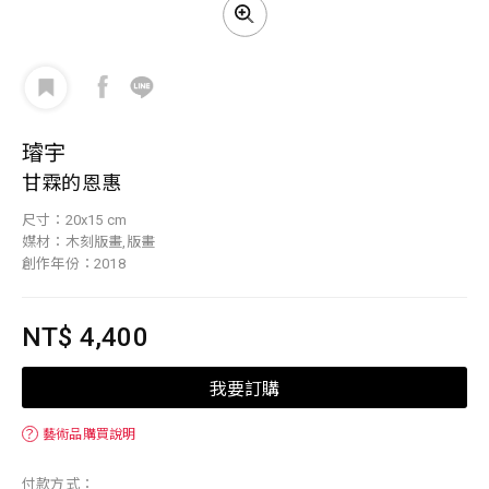
璿宇
甘霖的恩惠
尺寸：20x15 cm
媒材：木刻版畫,版畫
創作年份：2018
NT$ 4,400
我要訂購
？
藝術品購買說明
付款方式：