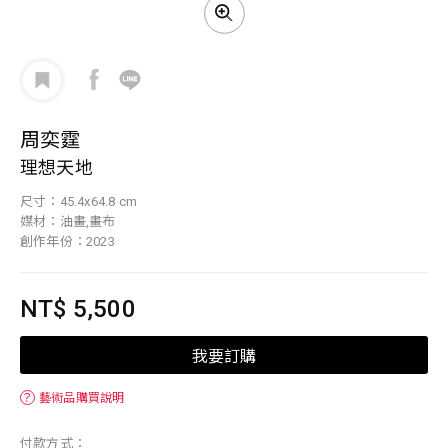
周奕霆
理想天地
尺寸：45.4x64.8 cm
媒材：油畫,畫布
創作年份：2023
NT$ 5,500
我要訂購
？
藝術品購買說明
付款方式：