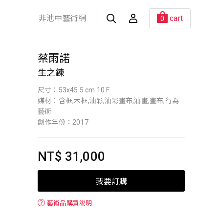
非池中藝術網
cart
0
蔡雨諾
生之鍊
尺寸：53x45.5 cm 10 F
媒材：含框,木框,油彩,油彩畫布,油畫,畫布,行為
藝術
創作年份：2017
NT$ 31,000
我要訂購
？
藝術品購買說明