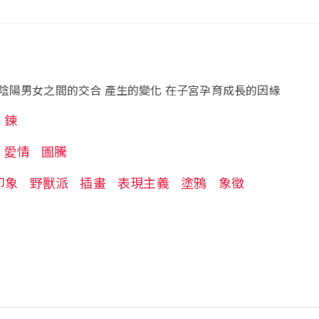
陰陽男女之間的交合 產生的變化 在子宮孕育成長的因緣
鍊
愛情
圖騰
印象
野獸派
插畫
表現主義
塗鴉
象徵