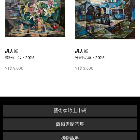
胡志誠
胡志誠
繽紛百合，2025
分割火車，2025
NT$ 9,000
NT$ 3,600
藝術家線上申請
藝術家問答集
購物說明