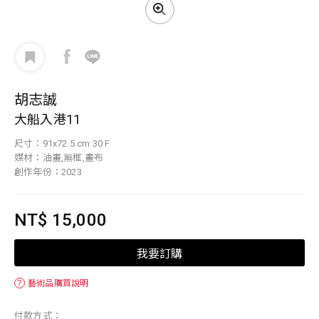
胡志誠
大船入港11
尺寸：91x72.5 cm 30 F
媒材：油畫,無框,畫布
創作年份：2023
NT$ 15,000
我要訂購
？
藝術品購買說明
付款方式：