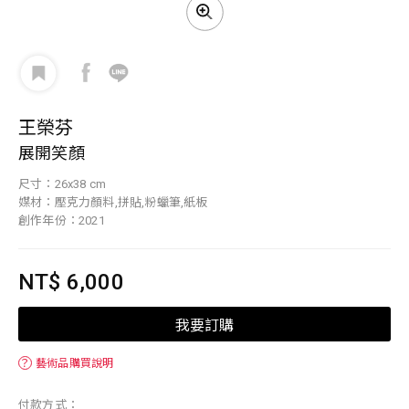
王榮芬
展開笑顏
尺寸：26x38 cm
媒材：壓克力顏料,拼貼,粉蠟筆,紙板
創作年份：2021
NT$ 6,000
我要訂購
？
藝術品購買說明
付款方式：