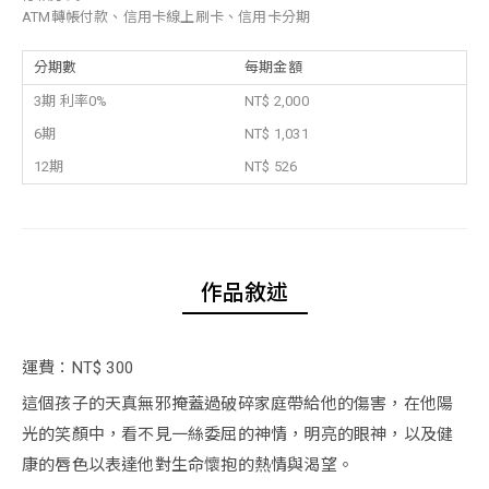
ATM轉帳付款、信用卡線上刷卡、信用卡分期
分期數
每期金額
3期 利率0%
NT$ 2,000
6期
NT$ 1,031
12期
NT$ 526
作品敘述
運費：NT$ 300
這個孩子的天真無邪掩蓋過破碎家庭帶給他的傷害，在他陽
光的笑顏中，看不見一絲委屈的神情，明亮的眼神，以及健
康的唇色以表達他對生命懷抱的熱情與渴望。