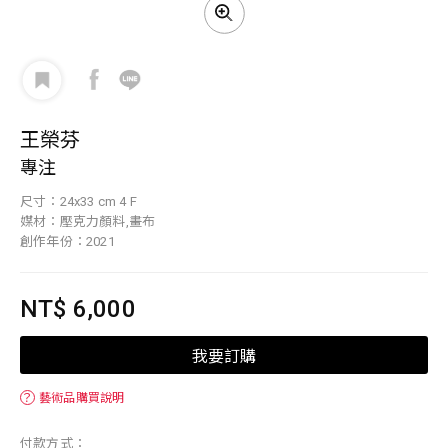
王榮芬
專注
尺寸：24x33 cm 4 F
媒材：壓克力顏料,畫布
創作年份：2021
NT$ 6,000
我要訂購
？
藝術品購買說明
付款方式：