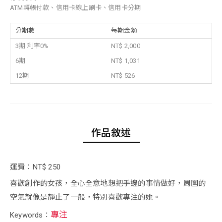
ATM轉帳付款、信用卡線上刷卡、信用卡分期
分期數
每期金額
3期 利率0%
NT$ 2,000
6期
NT$ 1,031
12期
NT$ 526
作品敘述
運費：NT$ 250
喜歡創作的女孩，全心全意地想把手邊的事情做好，周圍的
空氣就像是靜止了一般，特別喜歡專注的她。
專注
Keywords：