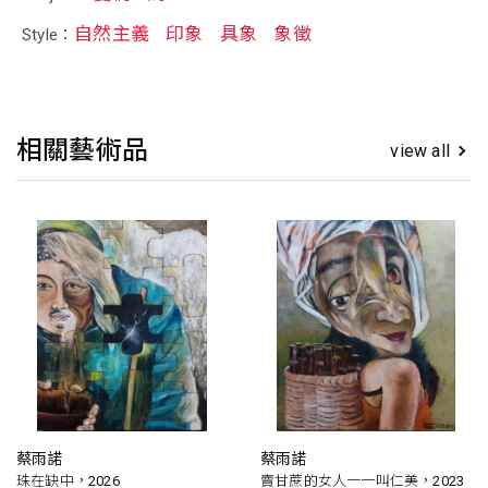
自然主義
印象
具象
象徵
Style：
相關藝術品
view all
蔡雨諾
蔡雨諾
珠在缺中，2026
賣甘蔗的女人一一叫仁美，2023