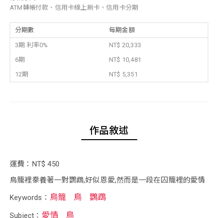
ATM轉帳付款、信用卡線上刷卡、信用卡分期
分期數
每期金額
3期 利率0%
NT$ 20,333
6期
NT$ 10,481
12期
NT$ 5,351
作品敘述
運費：NT$ 450
鳥籠裡豢養著一對鸚鵡,好似恩愛,然而是一段在囚籠裡的愛情
鳥籠
鳥
鸚鵡
Keywords：
愛情
鳥
Subject：