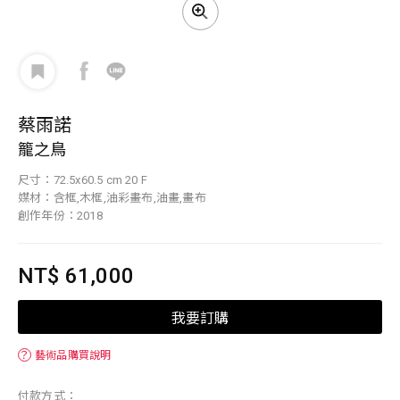
蔡雨諾
籠之鳥
尺寸：72.5x60.5 cm 20 F
媒材：含框,木框,油彩畫布,油畫,畫布
創作年份：2018
NT$ 61,000
我要訂購
？
藝術品購買說明
付款方式：