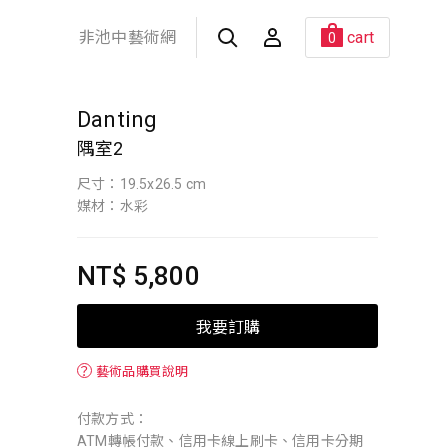
非池中藝術網
cart
0
Danting
隅室2
尺寸：19.5x26.5 cm
媒材：水彩
NT$ 5,800
我要訂購
？
藝術品購買說明
付款方式：
ATM轉帳付款、信用卡線上刷卡、信用卡分期