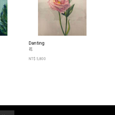
Danting
花
NT$ 5,800