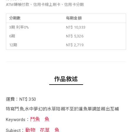
ATM轉帳付款、信用卡線上刷卡、信用卡分期
分期數
每期金額
3期 利率0%
NT$ 10,333
6期
NT$ 5,326
12期
NT$ 2,719
作品敘述
運費：NT$ 350
特寫鬥魚,水中夢幻的水草陪襯不至於讓魚單調並襯出互補
鬥魚
魚
Keywords：
動物
花草
魚
Subject：