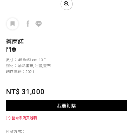
蔡雨諾
鬥魚
尺寸：45.5x53 cm 10 F
媒材：油彩畫布,油畫,畫布
創作年份：2021
NT$ 31,000
我要訂購
？
藝術品購買說明
付款方式：