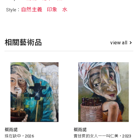
自然主義
印象
水
Style：
相關藝術品
view all
蔡雨諾
蔡雨諾
珠在缺中，2026
賣甘蔗的女人一一叫仁美，2023