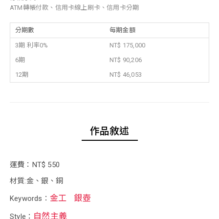
ATM轉帳付款、信用卡線上刷卡、信用卡分期
分期數
每期金額
3期 利率0%
NT$ 175,000
6期
NT$ 90,206
12期
NT$ 46,053
作品敘述
運費：NT$ 550
材質:金、銀、銅
金工
銀壺
Keywords：
自然主義
Style：