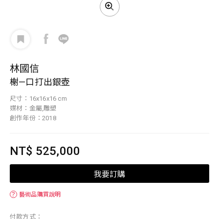
林國信
榭—口打出銀壺
尺寸：16x16x16 cm
媒材：金屬,雕塑
創作年份：2018
NT$ 525,000
我要訂購
？
藝術品購買說明
付款方式：