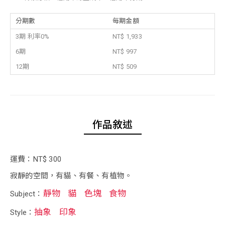
分期數
每期金額
3期 利率0%
NT$ 1,933
6期
NT$ 997
12期
NT$ 509
作品敘述
運費：NT$ 300
寂靜的空間，有貓、有餐、有植物。
靜物
貓
色塊
食物
Subject：
抽象
印象
Style：