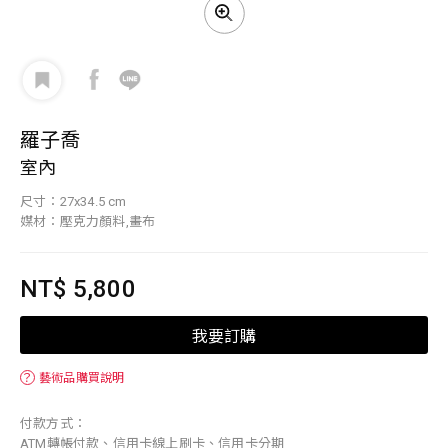
羅子喬
室內
尺寸：27x34.5 cm
媒材：壓克力顏料,畫布
NT$ 5,800
我要訂購
？
藝術品購買說明
付款方式：
ATM轉帳付款、信用卡線上刷卡、信用卡分期