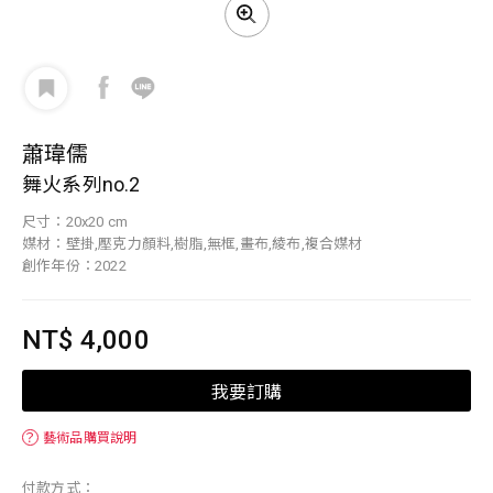
蕭瑋儒
舞火系列no.2
尺寸：20x20 cm
媒材：壁掛,壓克力顏料,樹脂,無框,畫布,綾布,複合媒材
創作年份：2022
NT$ 4,000
我要訂購
？
藝術品購買說明
付款方式：