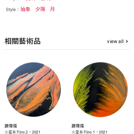
抽象
夕陽
月
Style：
相關藝術品
view all
蕭瑋儒
蕭瑋儒
火星系列no.2，2021
火星系列no.1，2021