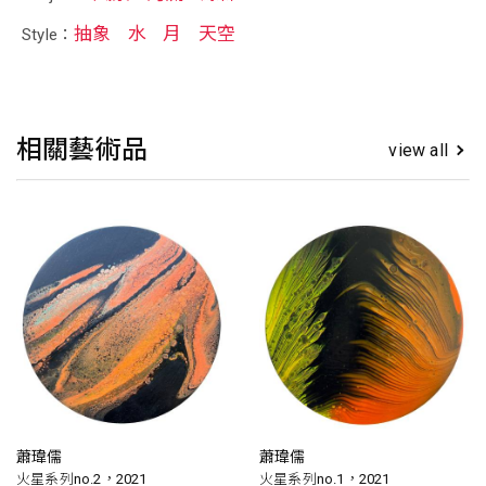
抽象
水
月
天空
Style：
相關藝術品
view all
蕭瑋儒
蕭瑋儒
火星系列no.2，2021
火星系列no.1，2021