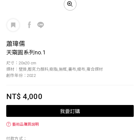
蕭瑋儒
天窺圓系列no.1
尺寸：20x20 cm
媒材：壁掛,壓克力顏料,樹脂,無框,畫布,綾布,複合媒材
創作年份：2022
NT$ 4,000
我要訂購
？
藝術品購買說明
付款方式：